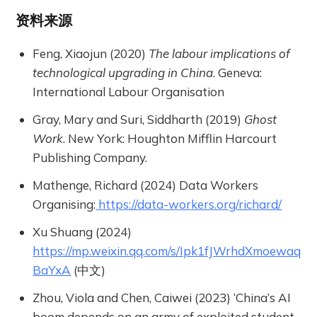
资料来源
Feng, Xiaojun (2020)
The labour implications of
technological upgrading in China
. Geneva:
International Labour Organisation
Gray, Mary and Suri, Siddharth (2019)
Ghost
Work
. New York: Houghton Mifflin Harcourt
Publishing Company.
Mathenge, Richard (2024) Data Workers
Organising:
https://data-workers.org/richard/
Xu Shuang (2024)
https://mp.weixin.qq.com/s/Ipk1fJWrhdXmoewaq
BaYxA
(中文)
Zhou, Viola and Chen, Caiwei (2023) ‘China’s AI
boom depends on an army of exploited student